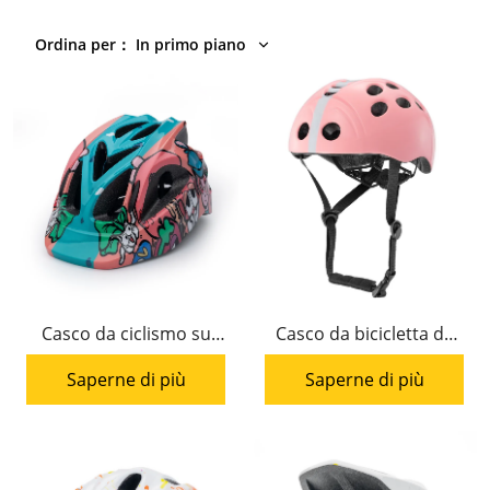
Ordina per
：
In primo piano
Casco da ciclismo su
Casco da bicicletta da
strada per bambini HC-
strada per bambini HC-
Saperne di più
Saperne di più
020 Design dei cartoni
038
animati