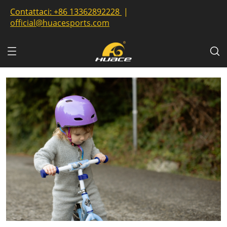
Contattaci:
+86 13362892228
|
official@huacesports.com