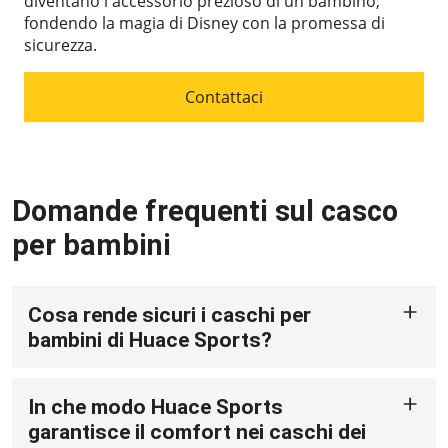
diventano l'accessorio prezioso di un bambino,
fondendo la magia di Disney con la promessa di
sicurezza.
Contattaci
Domande frequenti sul casco
per bambini
Cosa rende sicuri i caschi per
bambini di Huace Sports?
I caschi per bambini di Huace Sports utilizzano
gusci in PC ad alta resistenza e materiali EPS ad alta
In che modo Huace Sports
densità importati, modellati per fornire una
protezione affidabile. Questi materiali assorbono
garantisce il comfort nei caschi dei