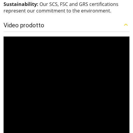
Sustainability:
Our SCS, FSC and GRS certifications
represent our commitment to the environment.
Video prodotto