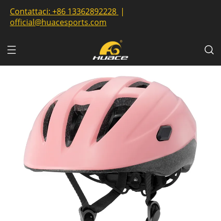
Contattaci:
+86 13362892228
|
official@huacesports.com