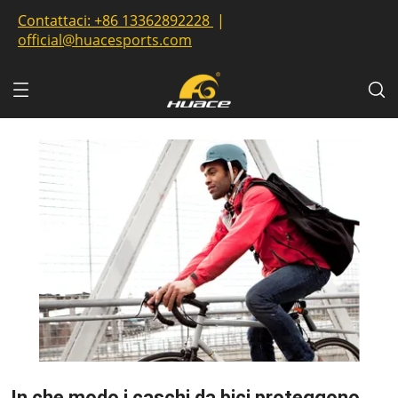
Contattaci:
+86 13362892228
|
official@huacesports.com
In che modo i caschi da bici proteggono