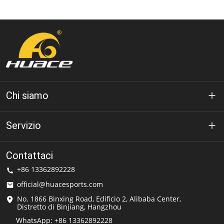
Chi siamo
A proposito di Huáce
Servizio
Tecnologia
politica sulla riservatezza
Contattaci
Soluzione
+86 13362892228
Termini di utilizzo
official@huacesports.com
Servizio di spedizione
No. 1866 Binxing Road, Edificio 2, Alibaba Center,
Distretto di Binjiang, Hangzhou
Domande frequenti
WhatsApp: +86 13362892228