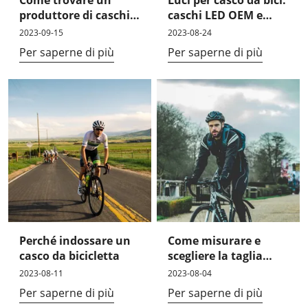
Come trovare un
Luci per casco da bici:
produttore di caschi
caschi LED OEM e
affidabile che offra il
ODM
2023-09-15
2023-08-24
servizio OEM?
Per saperne di più
Per saperne di più
Perché indossare un
Come misurare e
casco da bicicletta
scegliere la taglia
perfetta per il casco
2023-08-11
2023-08-04
da bici
Per saperne di più
Per saperne di più