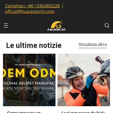
Contattaci:
+86 13362892228
|
official@huacesports.com
Le ultime notizie
Visualizza altro