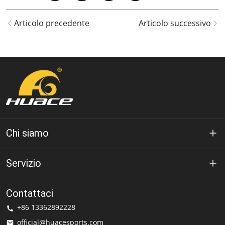
Articolo precedente
Articolo successivo
Chi siamo
A proposito di Huáce
Servizio
Tecnologia
politica sulla riservatezza
Contattaci
Soluzione
+86 13362892228
Termini di utilizzo
official@huacesports.com