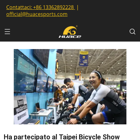
Contattaci:
+86 13362892228
|
official@huacesports.com
Ha partecipato al Taipei Bicycle Show