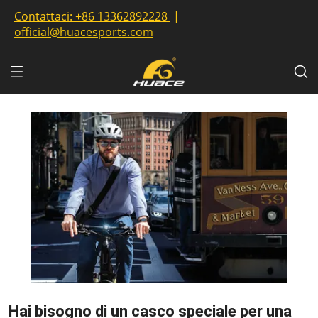
Contattaci:
+86 13362892228
|
official@huacesports.com
Hai bisogno di un casco speciale per una