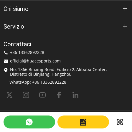
Chi siamo
A proposito di Huáce
Servizio
Tecnologia
politica sulla riservatezza
Contattaci
Soluzione
+86 13362892228
Termini di utilizzo
official@huacesports.com
Servizio di spedizione
No. 1866 Binxing Road, Edificio 2, Alibaba Center,
Distretto di Binjiang, Hangzhou
Domande frequenti
WhatsApp: +86 13362892228
© 2026 OEM & ODM Hemlets | Produttore e fornitore di caschi sportivi |
Huace Sport Powered by Shopastro