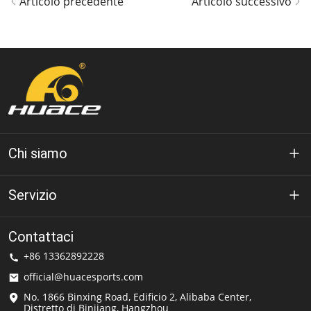
Articolo precedente
Articolo successivo
Chi siamo
A proposito di Huáce
Servizio
Tecnologia
politica sulla riservatezza
Contattaci
Soluzione
+86 13362892228
Termini di utilizzo
official@huacesports.com
Servizio di spedizione
No. 1866 Binxing Road, Edificio 2, Alibaba Center,
Distretto di Binjiang, Hangzhou