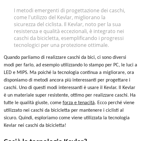
2023-08-23
I metodi emergenti di progettazione dei caschi,
come l'utilizzo del Kevlar, migliorano la
sicurezza del ciclista. Il Kevlar, noto per la sua
resistenza e qualità eccezionali, è integrato nei
caschi da bicicletta, esemplificando i progressi
tecnologici per una protezione ottimale.
Quando parliamo di realizzare caschi da bici, ci sono diversi
modi per farlo, ad esempio utilizzando lo stampo per PC, le luci a
LED e MIPS. Ma poiché la tecnologia continua a migliorare, ora
disponiamo di metodi ancora più interessanti per progettare i
caschi. Uno di questi modi interessanti è usare il Kevlar. Il Kevlar
è un materiale super resistente, ottimo per realizzare caschi. Ha
tutte le qualità giuste, come
forza e tenacità
. Ecco perché viene
utilizzato nei caschi da bicicletta per mantenere i ciclisti al
sicuro. Quindi, esploriamo come viene utilizzata la tecnologia
Kevlar nei caschi da bicicletta!