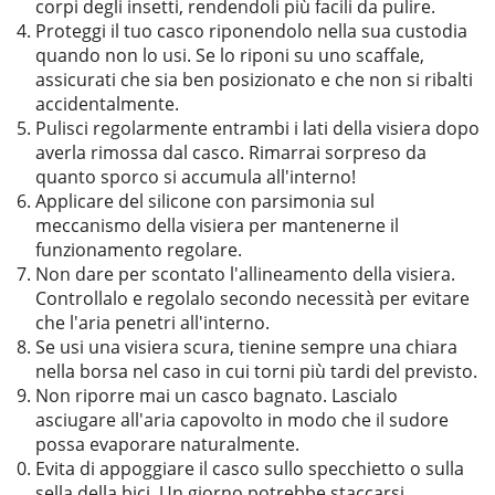
corpi degli insetti, rendendoli più facili da pulire.
Proteggi il tuo casco riponendolo nella sua custodia
quando non lo usi. Se lo riponi su uno scaffale,
assicurati che sia ben posizionato e che non si ribalti
accidentalmente.
Pulisci regolarmente entrambi i lati della visiera dopo
averla rimossa dal casco. Rimarrai sorpreso da
quanto sporco si accumula all'interno!
Applicare del silicone con parsimonia sul
meccanismo della visiera per mantenerne il
funzionamento regolare.
Non dare per scontato l'allineamento della visiera.
Controllalo e regolalo secondo necessità per evitare
che l'aria penetri all'interno.
Se usi una visiera scura, tienine sempre una chiara
nella borsa nel caso in cui torni più tardi del previsto.
Non riporre mai un casco bagnato. Lascialo
asciugare all'aria capovolto in modo che il sudore
possa evaporare naturalmente.
Evita di appoggiare il casco sullo specchietto o sulla
sella della bici. Un giorno potrebbe staccarsi,