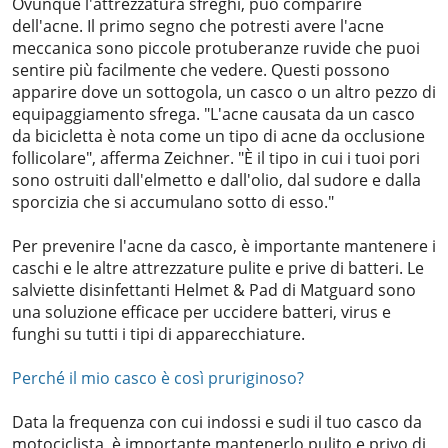
Ovunque l'attrezzatura sfreghi, può comparire
dell'acne. Il primo segno che potresti avere l'acne
meccanica sono piccole protuberanze ruvide che puoi
sentire più facilmente che vedere. Questi possono
apparire dove un sottogola, un casco o un altro pezzo di
equipaggiamento sfrega. "L'acne causata da un casco
da bicicletta è nota come un tipo di acne da occlusione
follicolare", afferma Zeichner. "È il tipo in cui i tuoi pori
sono ostruiti dall'elmetto e dall'olio, dal sudore e dalla
sporcizia che si accumulano sotto di esso."
Per prevenire l'acne da casco, è importante mantenere i
caschi e le altre attrezzature pulite e prive di batteri. Le
salviette disinfettanti Helmet & Pad di Matguard sono
una soluzione efficace per uccidere batteri, virus e
funghi su tutti i tipi di apparecchiature.
Perché il mio casco è così pruriginoso?
Data la frequenza con cui indossi e sudi il tuo casco da
motociclista, è importante mantenerlo pulito e privo di