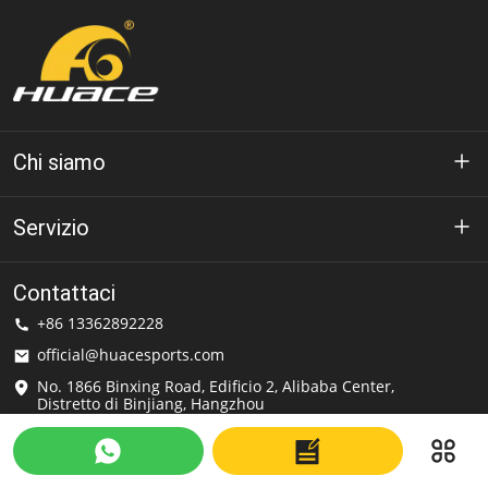
Chi siamo
A proposito di Huáce
Servizio
Tecnologia
politica sulla riservatezza
Contattaci
Soluzione
+86 13362892228
Termini di utilizzo
official@huacesports.com
Servizio di spedizione
No. 1866 Binxing Road, Edificio 2, Alibaba Center,
Distretto di Binjiang, Hangzhou
Domande frequenti
WhatsApp: +86 13362892228