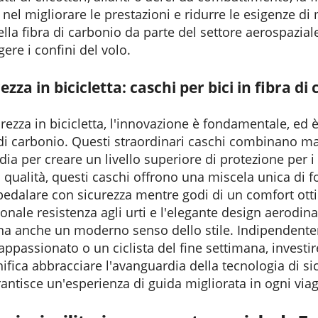
el migliorare le prestazioni e ridurre le esigenze di
lla fibra di carbonio da parte del settore aerospazia
ere i confini del volo.
rezza in bicicletta: caschi per bici in fibra di
rezza in bicicletta, l'innovazione è fondamentale, ed è
a di carbonio. Questi straordinari caschi combinano ma
ia per creare un livello superiore di protezione per i ci
a qualità, questi caschi offrono una miscela unica di f
pedalare con sicurezza mentre godi di un comfort otti
zionale resistenza agli urti e l'elegante design aerodi
na anche un moderno senso dello stile. Indipendentem
appassionato o un ciclista del fine settimana, investir
nifica abbracciare l'avanguardia della tecnologia di si
antisce un'esperienza di guida migliorata in ogni viag