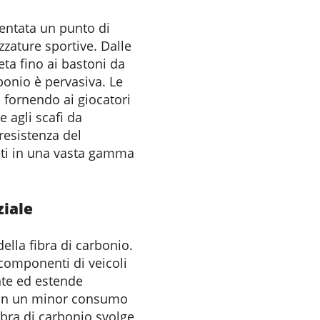
iventata un punto di
ezzature sportive. Dalle
ta fino ai bastoni da
rbonio è pervasiva. Le
, fornendo ai giocatori
 agli scafi da
 resistenza del
leti in una vasta gamma
ziale
ella fibra di carbonio.
 componenti di veicoli
ante ed estende
 con un minor consumo
fibra di carbonio svolge