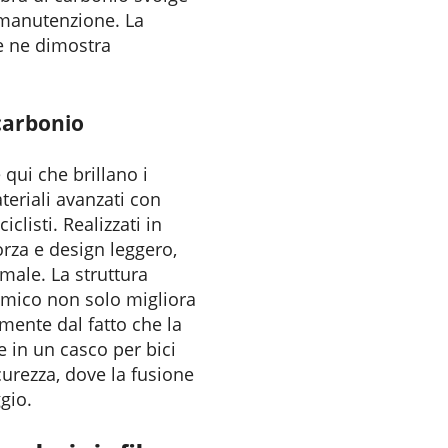
 manutenzione. La
le ne dimostra
 carbonio
 qui che brillano i
teriali avanzati con
clisti. Realizzati in
orza e design leggero,
male. La struttura
namico non solo migliora
ente dal fatto che la
e in un casco per bici
curezza, dove la fusione
gio.