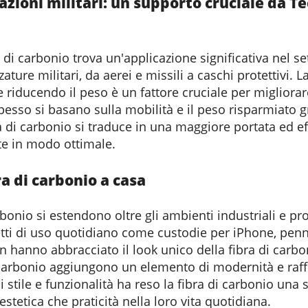
azioni militari: un supporto cruciale da
Te
ra di carbonio trova un'applicazione significativa nel se
zzature militari, da aerei e missili a caschi protettivi. 
re riducendo il peso è un fattore cruciale per migliorar
pesso si basano sulla mobilità e il peso risparmiato gr
ra di carbonio si traduce in una maggiore portata ed e
ate in modo ottimale.
ra di carbonio a casa
arbonio si estendono oltre gli ambienti industriali e pr
etti di uso quotidiano come custodie per iPhone, penn
 hanno abbracciato il look unico della fibra di carbon
i carbonio aggiungono un elemento di modernità e raffi
 stile e funzionalità ha reso la fibra di carbonio una 
stetica che praticità nella loro vita quotidiana.