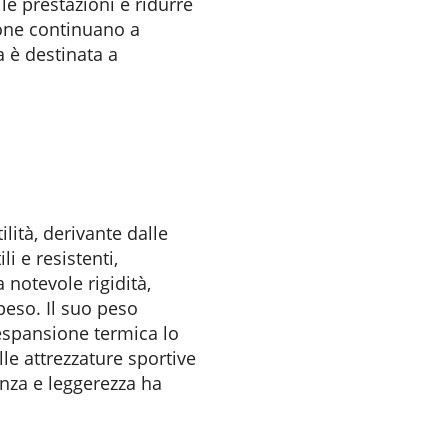
le prestazioni e ridurre
ione continuano a
ca è destinata a
lità, derivante dalle
i e resistenti,
 notevole rigidità,
peso. Il suo peso
'espansione termica lo
lle attrezzature sportive
tenza e leggerezza ha