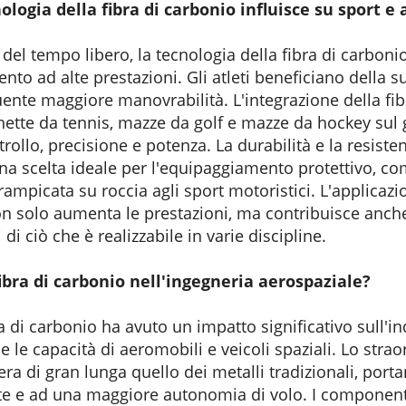
ologia della fibra di carbonio influisce su sport e a
 del tempo libero, la tecnologia della fibra di carbon
nto ad alte prestazioni. Gli atleti beneficiano della
ente maggiore manovrabilità. L'integrazione della fib
ette da tennis, mazze da golf e mazze da hockey sul g
ollo, precisione e potenza. La durabilità e la resisten
a scelta ideale per l'equipaggiamento protettivo, com
ampicata su roccia agli sport motoristici. L'applicazio
n solo aumenta le prestazioni, ma contribuisce anche 
i di ciò che è realizzabile in varie discipline.
fibra di carbonio nell'ingegneria aerospaziale?
a di carbonio ha avuto un impatto significativo sull'in
 le capacità di aeromobili e veicoli spaziali. Lo strao
ra di gran lunga quello dei metalli tradizionali, port
te e ad una maggiore autonomia di volo. I componenti